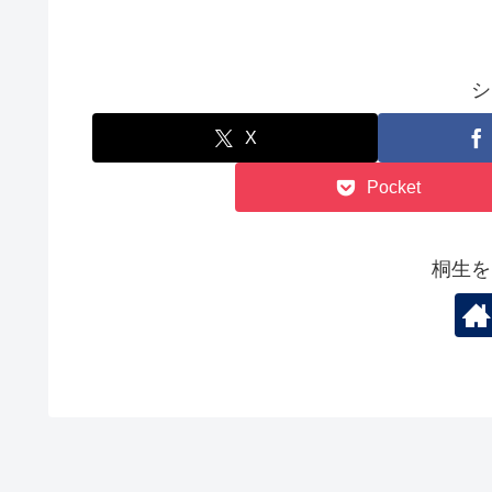
シ
X
Pocket
桐生を