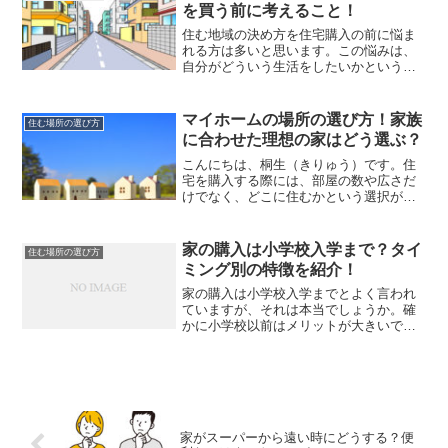
がありますよ！
を買う前に考えること！
住む地域の決め方を住宅購入の前に悩ま
れる方は多いと思います。この悩みは、
自分がどういう生活をしたいかという事
にもつながり、家さがしの重要なポイン
トの一つになります。実際に私が行った
オススメの住む地域の決め方をお伝えし
マイホームの場所の選び方！家族
住む場所の選び方
ます。
に合わせた理想の家はどう選ぶ？
こんにちは、桐生（きりゅう）です。住
宅を購入する際には、部屋の数や広さだ
けでなく、どこに住むかという選択が重
大な意味を持ちます。多くの人が、何を
基準に住まいを選べばいいのか悩むでし
ょう。住宅購入は、人生で最も大きな投
家の購入は小学校入学まで？タイ
住む場所の選び方
資とされます。決めてしま...
ミング別の特徴を紹介！
家の購入は小学校入学までとよく言われ
ていますが、それは本当でしょうか。確
かに小学校以前はメリットが大きいです
が、全ての人に当てはまるとは限りませ
ん。家の購入のタイミング別の特徴を捉
えることで、どの時期に向けてどんな準
備をすべきかがわかります。
家がスーパーから遠い時にどうする？便