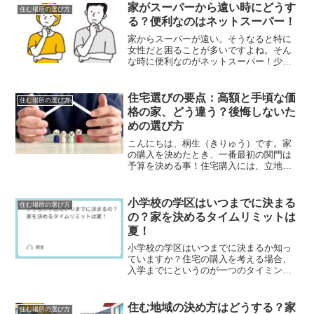
家がスーパーから遠い時にどうす
住む場所の選び方
る？便利なのはネットスーパー！
家からスーパーが遠い。そうなると特に
女性だと困ることが多いですよね。そん
な時に便利なのがネットスーパー！少し
高かったり配送料がかかったりとデメリ
ットもありますが、賢く使うととても生
活が楽になります。買おうと思っている
住宅選びの要点：高額と手頃な価
住む場所の選び方
家がスーパーが遠い場合検討してくださ
格の家、どう違う？後悔しないた
い。
めの選び方
こんにちは、桐生（きりゅう）です。家
の購入を決めたとき、一番最初の関門は
予算を決める事！住宅購入には、立地や
デザイン、広さなど、多くの要素を考え
なければなりませんが、特に予算は家庭
にとって頭の痛い問題です。家族の未
小学校の学区はいつまでに決まる
住む場所の選び方
来、教育、老後の計画など、...
の？家を決めるタイムリミットは
夏！
小学校の学区はいつまでに決まるか知っ
ていますか？住宅の購入を考える場合、
入学までにというのが一つのタイミング
ですが、いつまでに家の決定をしなけれ
ばいけないと思いますか？小学校の学区
の決定と引っ越しの時期には強い関係性
住む地域の決め方はどうする？家
住む場所の選び方