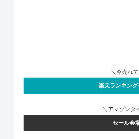
＼今売れて
楽天ランキング
＼アマゾンタ
セール会